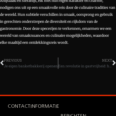
Anijszaad en steranijs, elk met hun eigen karakter en charme,
nodigen ons uit op een smaakvolle reis door de culinaire tradities van
de wereld. Hun subtiele verschillen in smaak, oorsprong en gebruik
in gerechten onderstrepen de diversiteit en rijkdom van de
gastronomie. Door deze specerijen te verkennen, omarmen we een
wereld van smaaknuances en culinaire mogelijkheden, waardoor
elke maaltijd een ontdekkingsreis wordt.
Vorige
PREVIOUS
NEXT
Je eigen banketbakkerij openen
Een revolutie in gastvrijheid: het moderne horeca kassasysteem
CONTACTINFORMATIE
BERICHTEN