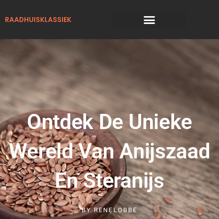
Ga
naar
RAADHUISKLASSIEK
de
inhoud
Ontdek De Unieke
Wereld Van Anijszaad
En Steranijs
BY
RENELOBBE