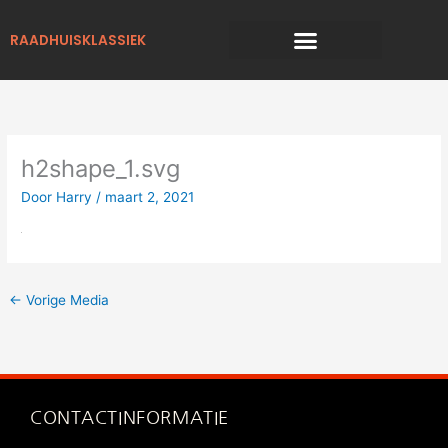
Ga
naar
RAADHUISKLASSIEK
de
inhoud
h2shape_1.svg
Door
Harry
/
maart 2, 2021
←
Vorige Media
CONTACTINFORMATIE