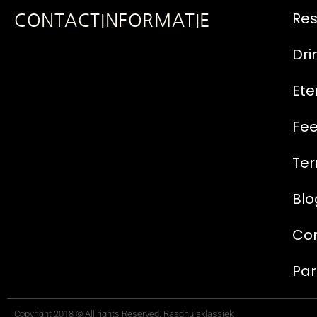
Res
CONTACTINFORMATIE
Dri
Ete
Fe
Ter
Blo
Co
Par
Copyright 2018 © All rights Reserved. Raadhuisklassiek