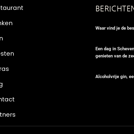
taurant
BERICHTE
nken
Waar vind je de bes
n
Een dag in Scheven
esten
genieten van de ze
ras
Alcoholvrije gin, ee
g
ntact
tners