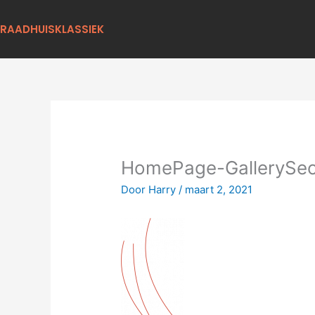
Ga
naar
RAADHUISKLASSIEK
de
inhoud
HomePage-GallerySec
Door
Harry
/
maart 2, 2021