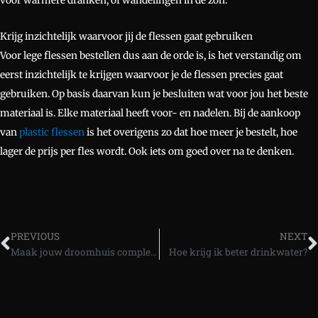
voor warmere dranken, of wandelingen in de zon.
Krijg inzichtelijk waarvoor jij de flessen gaat gebruiken
Voor lege flessen bestellen dus aan de orde is, is het verstandig om
eerst inzichtelijk te krijgen waarvoor je de flessen precies gaat
gebruiken. Op basis daarvan kun je besluiten wat voor jou het beste
materiaal is. Elke materiaal heeft voor- en nadelen. Bij de aankoop
van
plastic flessen
is het overigens zo dat hoe meer je bestelt, hoe
lager de prijs per fles wordt. Ook iets om goed over na te denken.
Vorige
PREVIOUS
NEXT
Maak jouw droomhuis compleet met wandtegels mozaïek
Hoe krijg ik beter drinkwater?