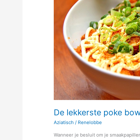
doe
je
zo
De lekkerste poke bow
Aziatisch
/
Renelobbe
Wanneer je besluit om je smaakpapillen