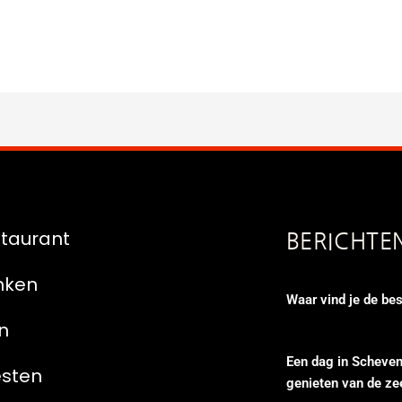
taurant
BERICHTE
nken
Waar vind je de bes
n
Een dag in Scheven
esten
genieten van de ze