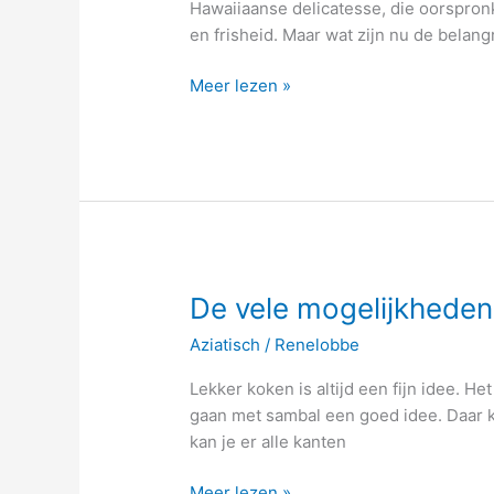
Hawaiiaanse delicatesse, die oorspronke
en frisheid. Maar wat zijn nu de belan
Meer lezen »
De
De vele mogelijkhede
vele
Aziatisch
/
Renelobbe
mogelijkheden
met
Lekker koken is altijd een fijn idee. H
sambal
gaan met sambal een goed idee. Daar k
kan je er alle kanten
Meer lezen »