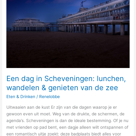
dag
in
Scheveningen:
lunchen,
wandelen
&
genieten
van
de
zee
Een dag in Scheveningen: lunchen,
wandelen & genieten van de zee
Eten & Drinken
/
Renelobbe
Uitwaaien aan de kust Er zijn van die dagen waarop je er
gewoon even uit moet. Weg van de drukte, de schermen, de
agenda’s. Scheveningen is dan de ideale bestemming. Of je nu
met vrienden op pad bent, een dagje alleen wilt ontspannen of
een romantisch uitje zoekt: deze badplaats biedt alles voor