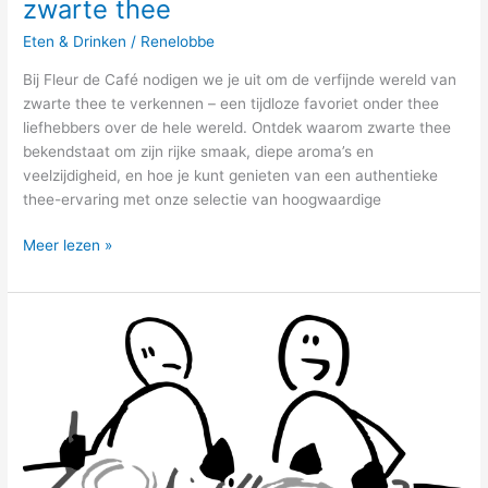
zwarte thee
Eten & Drinken
/
Renelobbe
Bij Fleur de Café nodigen we je uit om de verfijnde wereld van
zwarte thee te verkennen – een tijdloze favoriet onder thee
liefhebbers over de hele wereld. Ontdek waarom zwarte thee
bekendstaat om zijn rijke smaak, diepe aroma’s en
veelzijdigheid, en hoe je kunt genieten van een authentieke
thee-ervaring met onze selectie van hoogwaardige
Meer lezen »
Een
revolutie
in
gastvrijheid:
het
moderne
horeca