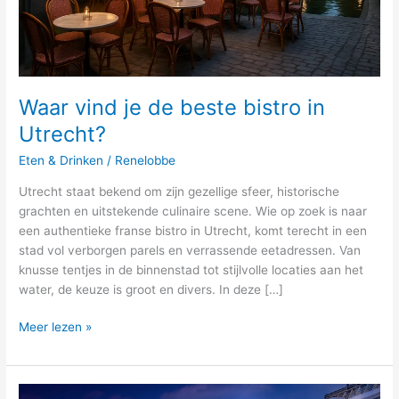
Waar vind je de beste bistro in
Utrecht?
Eten & Drinken
/
Renelobbe
Utrecht staat bekend om zijn gezellige sfeer, historische
grachten en uitstekende culinaire scene. Wie op zoek is naar
een authentieke franse bistro in Utrecht, komt terecht in een
stad vol verborgen parels en verrassende eetadressen. Van
knusse tentjes in de binnenstad tot stijlvolle locaties aan het
water, de keuze is groot en divers. In deze […]
Meer lezen »
Een