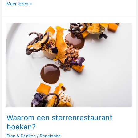
Meer lezen »
Waarom
een
sterrenrestaurant
boeken?
Waarom een sterrenrestaurant
boeken?
Eten & Drinken
/
Renelobbe