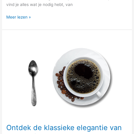
vind je alles wat je nodig hebt, van
Meer lezen »
Ontdek
de
klassieke
elegantie
van
zwarte
thee
Ontdek de klassieke elegantie van