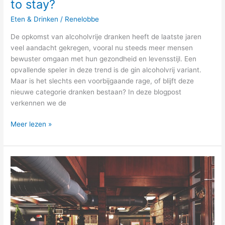
to stay?
Eten & Drinken
/
Renelobbe
De opkomst van alcoholvrije dranken heeft de laatste jaren
veel aandacht gekregen, vooral nu steeds meer mensen
bewuster omgaan met hun gezondheid en levensstijl. Een
opvallende speler in deze trend is de gin alcoholvrij variant.
Maar is het slechts een voorbijgaande rage, of blijft deze
nieuwe categorie dranken bestaan? In deze blogpost
verkennen we de
Meer lezen »
Sterrenrestaurant
en
overnachting,
ideaal?