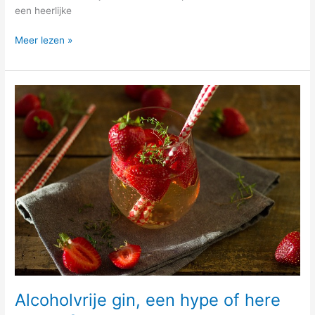
een heerlijke
Meer lezen »
Alcoholvrije
gin,
een
hype
of
here
to
stay?
Alcoholvrije gin, een hype of here