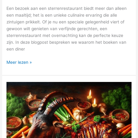
Een bezoek aan een sterrenrestaurant biedt meer dan alleen
een maaltijd; het is een unieke culinaire ervaring die alle
zintuigen prikkelt. Of je nu een speciale gelegenheid viert of
gewoon wilt genieten van verfijnde gerechten, een
sterrenrestaurant met overnachting kan de perfecte keuze
zijn. In deze blogpost bespreken we waarom het boeken van
een diner
Meer lezen »
Ontdek
de
beste
BBQ
pakketten
en
tips
voor