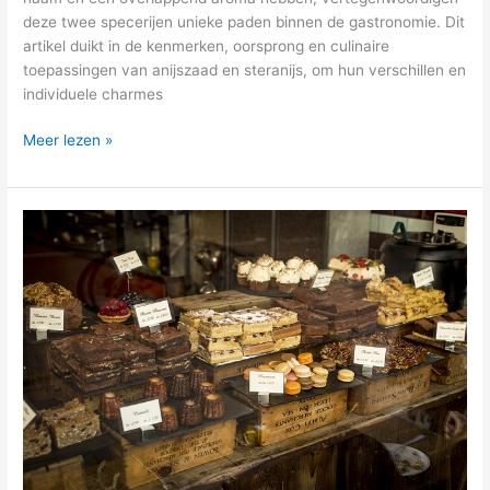
deze twee specerijen unieke paden binnen de gastronomie. Dit
artikel duikt in de kenmerken, oorsprong en culinaire
toepassingen van anijszaad en steranijs, om hun verschillen en
individuele charmes
Meer lezen »
Je
eigen
banketbakkerij
openen